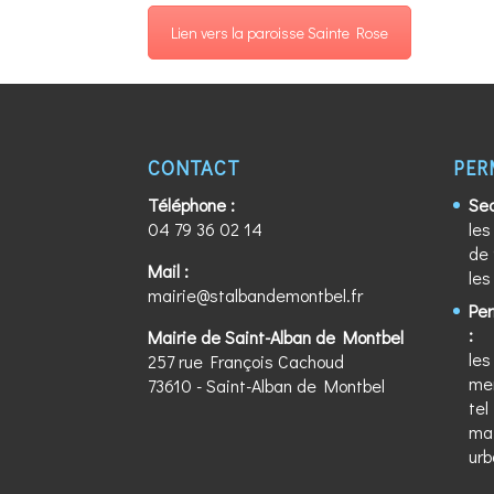
Lien vers la paroisse Sainte Rose
CONTACT
PER
Téléphone :
Sec
04 79 36 02 14
les
de 
Mail :
les
mairie@stalbandemontbel.fr
Pe
:
Mairie de Saint-Alban de Montbel
les
257 rue François Cachoud
mer
73610 - Saint-Alban de Montbel
tel
mai
ur