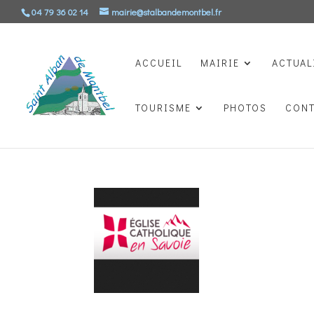
04 79 36 02 14
mairie@stalbandemontbel.fr
ACCUEIL
MAIRIE
ACTUAL
TOURISME
PHOTOS
CON