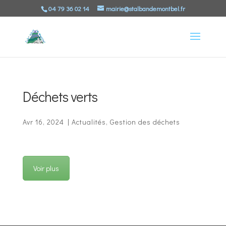
04 79 36 02 14
mairie@stalbandemontbel.fr
Déchets verts
Avr 16, 2024
|
Actualités
,
Gestion des déchets
Voir plus