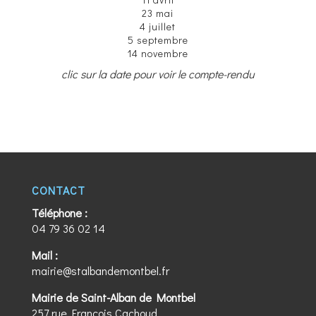
23 mai
4 juillet
5 septembre
14 novembre
clic sur la date pour voir le compte-rendu
CONTACT
Téléphone :
04 79 36 02 14
Mail :
mairie@stalbandemontbel.fr
Mairie de Saint-Alban de Montbel
257 rue François Cachoud